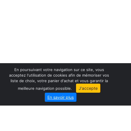
En poursuivant votre navigation sur ce site, vous
acceptez l'utilisation de cookies afin de mémoriser vos
liste de choix, votre panier d'achat et vous garantir la
France maps
J'accepte
meilleure navigation possible.
World maps
En savoir plus
City map
Geo-Market