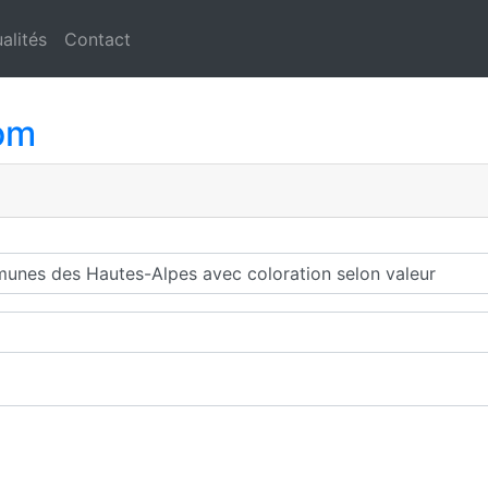
alités
Contact
om