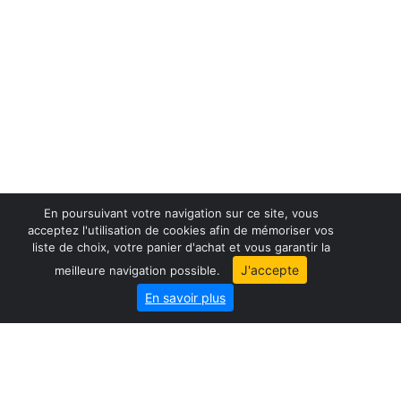
En poursuivant votre navigation sur ce site, vous
acceptez l'utilisation de cookies afin de mémoriser vos
liste de choix, votre panier d'achat et vous garantir la
France maps
J'accepte
meilleure navigation possible.
World maps
En savoir plus
City map
Geo-Market