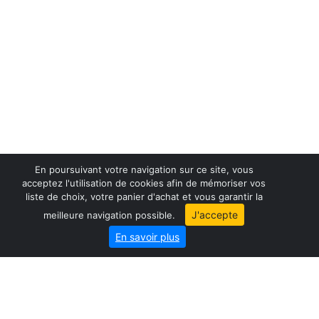
En poursuivant votre navigation sur ce site, vous
acceptez l'utilisation de cookies afin de mémoriser vos
liste de choix, votre panier d'achat et vous garantir la
France maps
J'accepte
meilleure navigation possible.
World maps
En savoir plus
City map
Geo-Market