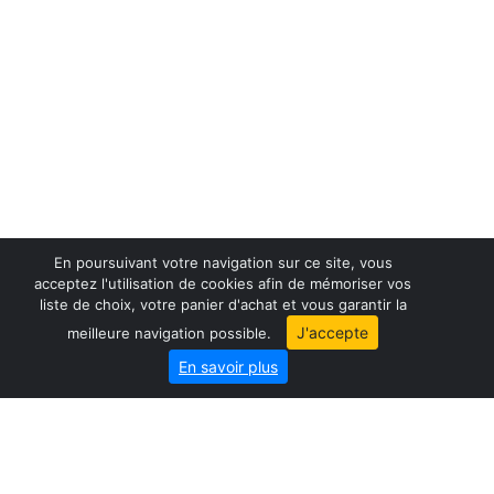
En poursuivant votre navigation sur ce site, vous
acceptez l'utilisation de cookies afin de mémoriser vos
liste de choix, votre panier d'achat et vous garantir la
France maps
J'accepte
meilleure navigation possible.
World maps
En savoir plus
City map
Geo-Market