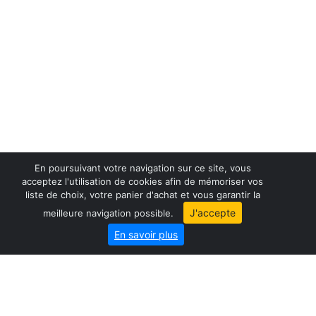
En poursuivant votre navigation sur ce site, vous
acceptez l'utilisation de cookies afin de mémoriser vos
liste de choix, votre panier d'achat et vous garantir la
France maps
J'accepte
meilleure navigation possible.
World maps
En savoir plus
City map
Geo-Market