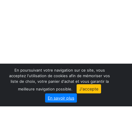
En poursuivant votre navigation sur ce site, vous
acceptez l'utilisation de cookies afin de mémoriser vos
liste de choix, votre panier d'achat et vous garantir la
France maps
J'accepte
meilleure navigation possible.
World maps
En savoir plus
City map
Geo-Market