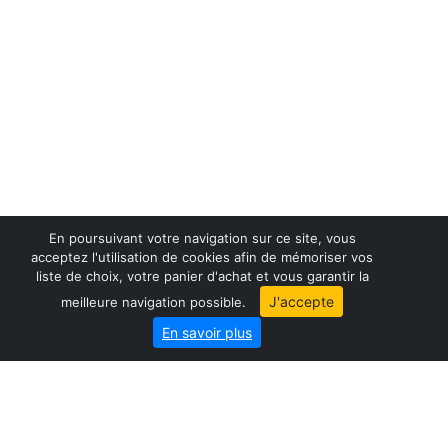
En poursuivant votre navigation sur ce site, vous
acceptez l'utilisation de cookies afin de mémoriser vos
liste de choix, votre panier d'achat et vous garantir la
France maps
J'accepte
meilleure navigation possible.
World maps
En savoir plus
City map
Geo-Market