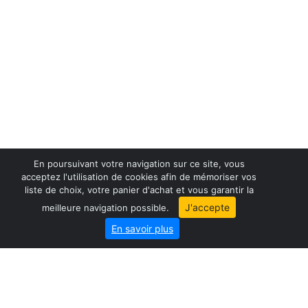
En poursuivant votre navigation sur ce site, vous
acceptez l'utilisation de cookies afin de mémoriser vos
liste de choix, votre panier d'achat et vous garantir la
France maps
J'accepte
meilleure navigation possible.
World maps
En savoir plus
City map
Geo-Market