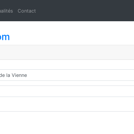
alités
Contact
om