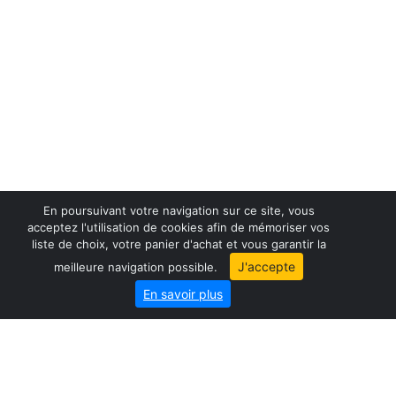
En poursuivant votre navigation sur ce site, vous
acceptez l'utilisation de cookies afin de mémoriser vos
liste de choix, votre panier d'achat et vous garantir la
France maps
J'accepte
meilleure navigation possible.
World maps
En savoir plus
City map
Geo-Market