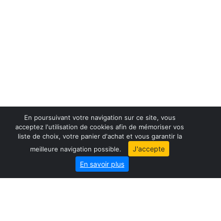
En poursuivant votre navigation sur ce site, vous
acceptez l'utilisation de cookies afin de mémoriser vos
liste de choix, votre panier d'achat et vous garantir la
France maps
J'accepte
meilleure navigation possible.
World maps
En savoir plus
City map
Geo-Market