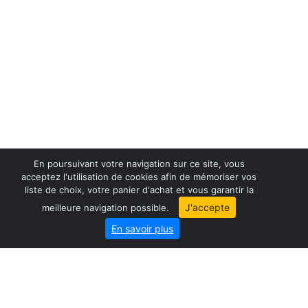
En poursuivant votre navigation sur ce site, vous
acceptez l'utilisation de cookies afin de mémoriser vos
liste de choix, votre panier d'achat et vous garantir la
France maps
J'accepte
meilleure navigation possible.
World maps
En savoir plus
City map
Geo-Market