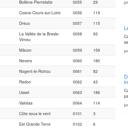
Bollène-Pierrelatte
0055
29
ju
Cosne-Cours-sur-Loire
0056
119
Dreux
0057
115
L
La Vallée de la Bresle-
0058
93
Ca
Vimeu
s
Mâcon
0059
159
ju
Nevers
0060
180
Nogent-le-Rotrou
0061
82
D
i
Redon
0062
43
Ca
Ussel
0063
186
pa
Valréas
0064
114
ju
Côte sous le vent
0101
3
Est Grande Terre
0102
6