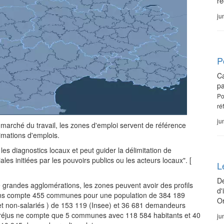
re
ju
P
Ca
pa
Po
ré
ju
e marché du travail, les zones d'emploi servent de référence
imations d'emplois.
 les diagnostics locaux et peut guider la délimitation de
iales initiées par les pouvoirs publics ou les acteurs locaux". [
L
De
 de grandes agglomérations, les zones peuvent avoir des profils
d'
miens compte 455 communes pour une population de 384 189
Or
et non-salariés ) de 153 119 (Insee) et 36 681 demandeurs
e Fréjus ne compte que 5 communes avec 118 584 habitants et 40
ju