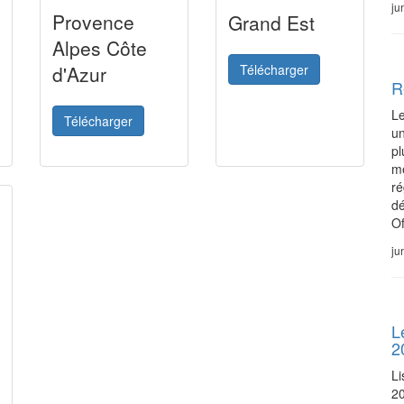
ju
Provence
Grand Est
Alpes Côte
Télécharger
d'Azur
R
Le
Télécharger
un
pl
mé
ré
dé
Of
ju
L
2
Li
2