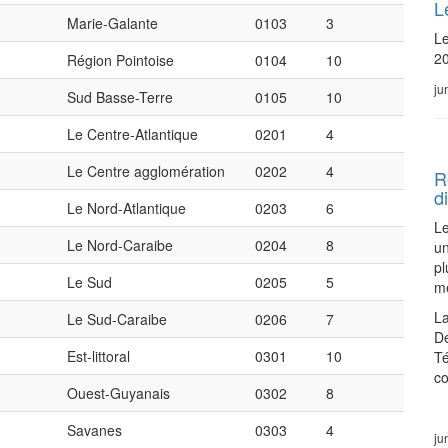
L
Marie-Galante
0103
3
Le
2
Région Pointoise
0104
10
ju
Sud Basse-Terre
0105
10
Le Centre-Atlantique
0201
4
Le Centre agglomération
0202
4
R
d
Le Nord-Atlantique
0203
6
Le
Le Nord-Caraibe
0204
8
un
pl
Le Sud
0205
5
mé
La
Le Sud-Caraibe
0206
7
Dé
Est-littoral
0301
10
Té
c
Ouest-Guyanais
0302
8
Savanes
0303
4
ju