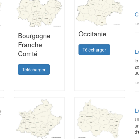
C
ju
Occitanie
Bourgogne
Franche
Télécharger
L
Comté
le
zo
Télécharger
30
ju
L
Ut
ur
d'