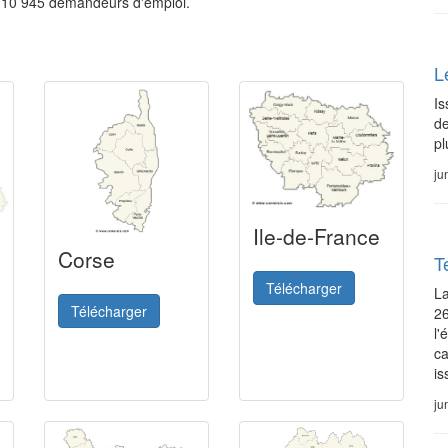
t 10 945 demandeurs d'emploi.
L
Is
de
pl
ju
Ile-de-France
Corse
T
Télécharger
La
Télécharger
26
l'
ca
is
ju