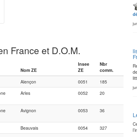
d
ju
 en France et D.O.M.
l
F
Insee
Nbr
Re
Nom ZE
ZE
comm.
de
lit
Alençon
0051
185
ju
ône
Arles
0052
20
ône
Avignon
0053
36
L
Ce
Beauvais
0054
327
l’